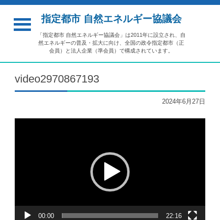
指定都市 自然エネルギー協議会
「指定都市 自然エネルギー協議会」は2011年に設立され、自
然エネルギーの普及・拡大に向け、全国の政令指定都市（正
会員）と法人企業（準会員）で構成されています。
video2970867193
2024年6月27日
動
画
プ
レ
ー
ヤ
ー
00:00
22:16