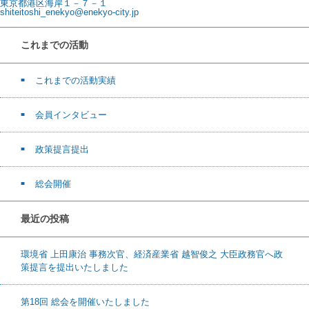
東京都港区海岸１－７－１
shiteitoshi_enekyo@enekyo-city.jp
これまでの活動
これまでの活動実績
会員インタビュー
政策提言提出
総会開催
最近の投稿
環境省 上田康治 事務次官、経済産業省 越智俊之 大臣政務官へ政
策提言を提出いたしました
第18回 総会を開催いたしました